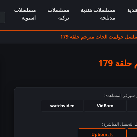
دية
مسلسلات هندية
مسلسلات
مسلسلات
ابح
مدبلجة
تركية
اسيوية
لسل جولييت الجات مترجم حلقة 179
قة 179
 سيرفر المشاهدة:
watchvideo
VidBom
التحميل المباشرة:
ط للمشاهدة
Upbom