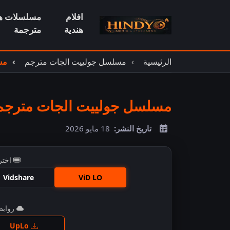
افلام
مسلسلات هن
هندية
مترجمة
الرئيسية
مسلسل جولييت الجات مترجم
مس
مسلسل جولييت الجات مترجم حل
تاريخ النشر:
18 مايو 2026
اختر
Vidshare
ViD LO
روابط 
اضغ
UpLo