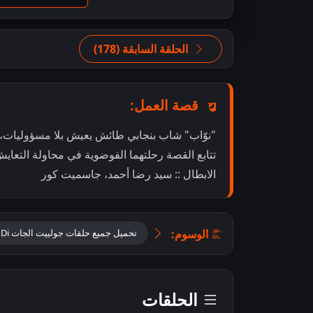
الحلقة السابقة (178)
قصة العمل:
"نوّاب" شاب بنجابي طائش يعيش بلا مسؤوليات، ب
تتابع القصة رحلتهما الفوضوية في محاولة التعايش
الابطال :: سيد رضا أحمد، جاسميت كور
الوسوم:
تحميل جميع حلقات جولييت الجات Tu Juliet Jatt Di مترجمة
الحلقات