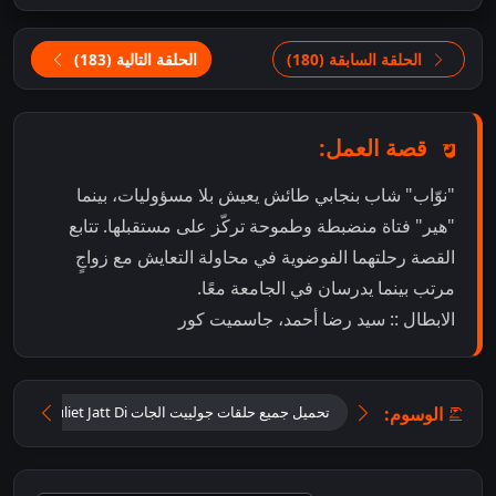
الحلقة السابقة (180)
الحلقة التالية (183)
قصة العمل:
"نوّاب" شاب بنجابي طائش يعيش بلا مسؤوليات، بينما
"هير" فتاة منضبطة وطموحة تركّز على مستقبلها. تتابع
القصة رحلتهما الفوضوية في محاولة التعايش مع زواجٍ
مرتب بينما يدرسان في الجامعة معًا.
الابطال :: سيد رضا أحمد، جاسميت كور
الوسوم:
تحميل جميع حلقات جولييت الجات Tu Juliet Jatt Di مترجمة