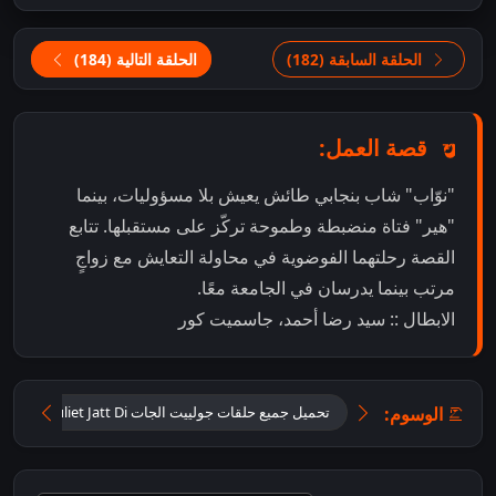
الحلقة السابقة (182)
الحلقة التالية (184)
قصة العمل:
"نوّاب" شاب بنجابي طائش يعيش بلا مسؤوليات، بينما
"هير" فتاة منضبطة وطموحة تركّز على مستقبلها. تتابع
القصة رحلتهما الفوضوية في محاولة التعايش مع زواجٍ
مرتب بينما يدرسان في الجامعة معًا.
الابطال :: سيد رضا أحمد، جاسميت كور
الوسوم:
تحميل جميع حلقات جولييت الجات Tu Juliet Jatt Di مترجمة