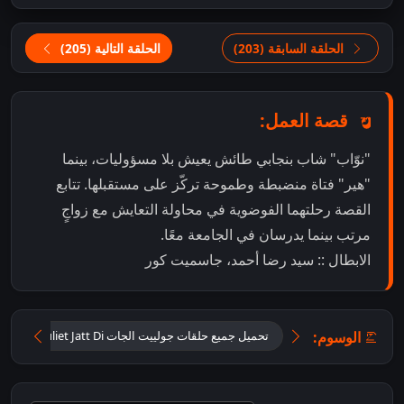
الحلقة السابقة (203)
الحلقة التالية (205)
قصة العمل:
"نوّاب" شاب بنجابي طائش يعيش بلا مسؤوليات، بينما
"هير" فتاة منضبطة وطموحة تركّز على مستقبلها. تتابع
القصة رحلتهما الفوضوية في محاولة التعايش مع زواجٍ
مرتب بينما يدرسان في الجامعة معًا.
الابطال :: سيد رضا أحمد، جاسميت كور
الوسوم:
تحميل جميع حلقات جولييت الجات Tu Juliet Jatt Di مترجمة