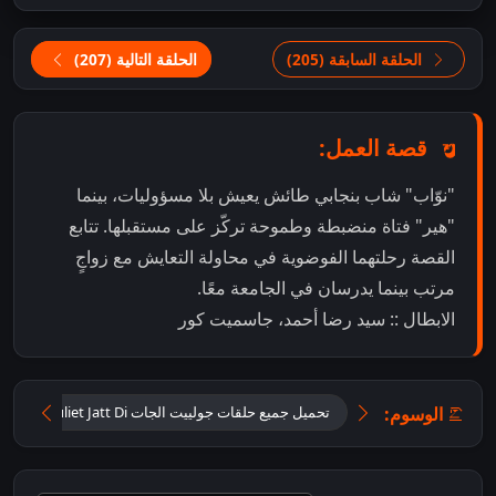
الحلقة السابقة (205)
الحلقة التالية (207)
قصة العمل:
"نوّاب" شاب بنجابي طائش يعيش بلا مسؤوليات، بينما
"هير" فتاة منضبطة وطموحة تركّز على مستقبلها. تتابع
القصة رحلتهما الفوضوية في محاولة التعايش مع زواجٍ
مرتب بينما يدرسان في الجامعة معًا.
الابطال :: سيد رضا أحمد، جاسميت كور
الوسوم:
تحميل جميع حلقات جولييت الجات Tu Juliet Jatt Di مترجمة