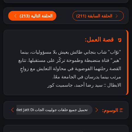
الحلقة السابقة (211)
الحلقة التالية (213)
قصة العمل:
"نوّاب" شاب بنجابي طائش يعيش بلا مسؤوليات، بينما
"هير" فتاة منضبطة وطموحة تركّز على مستقبلها. تتابع
القصة رحلتهما الفوضوية في محاولة التعايش مع زواجٍ
مرتب بينما يدرسان في الجامعة معًا.
الابطال :: سيد رضا أحمد، جاسميت كور
الوسوم:
تحميل جميع حلقات جولييت الجات Tu Juliet Jatt Di مترجمة