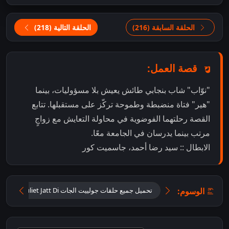
الحلقة السابقة (216)
الحلقة التالية (218)
قصة العمل:
"نوّاب" شاب بنجابي طائش يعيش بلا مسؤوليات، بينما
"هير" فتاة منضبطة وطموحة تركّز على مستقبلها. تتابع
القصة رحلتهما الفوضوية في محاولة التعايش مع زواجٍ
مرتب بينما يدرسان في الجامعة معًا.
الابطال :: سيد رضا أحمد، جاسميت كور
الوسوم:
تحميل جميع حلقات جولييت الجات Tu Juliet Jatt Di مترجمة