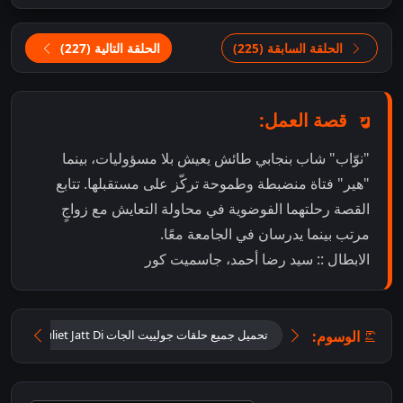
الحلقة السابقة (225)
الحلقة التالية (227)
قصة العمل:
"نوّاب" شاب بنجابي طائش يعيش بلا مسؤوليات، بينما
"هير" فتاة منضبطة وطموحة تركّز على مستقبلها. تتابع
القصة رحلتهما الفوضوية في محاولة التعايش مع زواجٍ
مرتب بينما يدرسان في الجامعة معًا.
الابطال :: سيد رضا أحمد، جاسميت كور
الوسوم:
تحميل جميع حلقات جولييت الجات Tu Juliet Jatt Di مترجمة