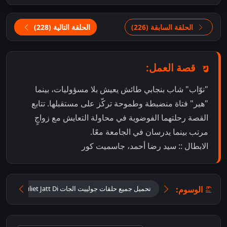
الحلقة السابقة (226)
الحلقة التالية (228)
قصة العمل:
"نوّاب" شاب بنجابي طائش يعيش بلا مسؤوليات، بينما
"هير" فتاة منضبطة وطموحة تركّز على مستقبلها. تتابع
القصة رحلتهما الفوضوية في محاولة التعايش مع زواجٍ
مرتب بينما يدرسان في الجامعة معًا.
الابطال :: سيد رضا أحمد، جاسميت كور
الوسوم:
تحميل جميع حلقات جولييت الجات Tu Juliet Jatt Di مترجمة