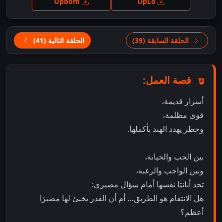
Upbom
UpLo
الحلقة السابقة (39)
الحلقة التالية (41)
قصة العمل:
أسرار قديمة،
قوى مظلمة،
وخطر يهدد الهند بأكملها.
بين الحب والخيانة،
وبين الواجب والرغبة،
تجد أنانتا نفسها أمام سؤال مصيري:
هل الانتقام هو الطريق… أم أن القدر يخبئ لها مصيرًا
أعظم؟