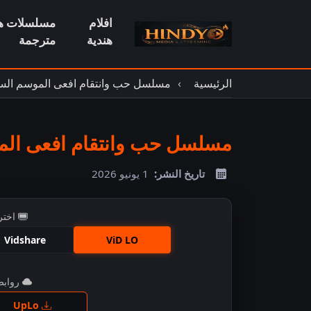
افلام
مسلسلات هن
هندية
مترجمة
الرئيسية
مسلسل حب وانتقام افعى الموسم الس
مسلسل حب وانتقام افعى الموس
تاريخ النشر:
1 يونيو 2026
اختر
Vidshare
ViD LO
روابط 
اضغ
UpLo