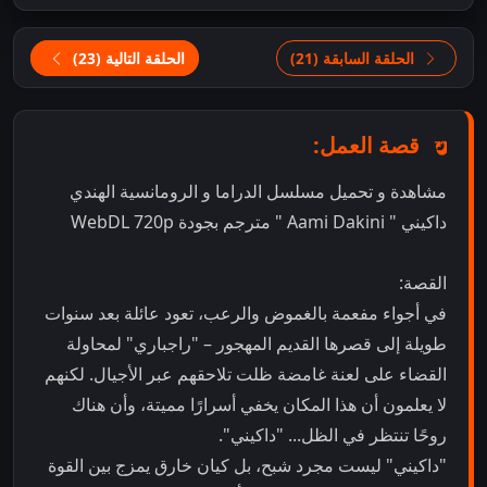
الحلقة السابقة (21)
الحلقة التالية (23)
قصة العمل:
مشاهدة و تحميل مسلسل الدراما و الرومانسية الهندي
داكيني " Aami Dakini " مترجم بجودة WebDL 720p
القصة:
في أجواء مفعمة بالغموض والرعب، تعود عائلة بعد سنوات
طويلة إلى قصرها القديم المهجور – "راجباري" لمحاولة
القضاء على لعنة غامضة ظلت تلاحقهم عبر الأجيال. لكنهم
لا يعلمون أن هذا المكان يخفي أسرارًا مميتة، وأن هناك
روحًا تنتظر في الظل... "داكيني".
"داكيني" ليست مجرد شبح، بل كيان خارق يمزج بين القوة