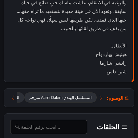
والرغبة في الانتقام، عاشت مأساة حبٍ ضائع في حياة
سابقة، وتعود الآن في هيئة جديدة لتستعيد ما تراه حقها...
حبها الذي فقدته. لكن طريقها ليس سهلًا، فهي تواجه كل
من يقف في طريق لقائها بالحبيب.
الأبطال:
هيتيش بهاردواج
راتشي شارما
شين داس
الوسوم:
المسلسل الهندي Aami Dakini مترجم
المسلسل اله
الحلقات