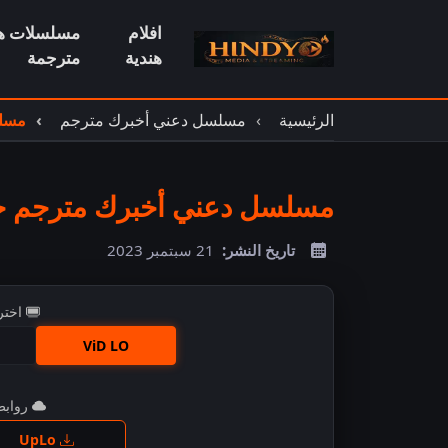
افلام
مسلسلات هن
هندية
مترجمة
الرئيسية
مسلسل دعني أخبرك مترجم
مسلس
مسلسل دعني أخبرك مترجم حلق
تاريخ النشر:
21 سبتمبر 2023
اختر
ViD LO
روابط 
اضغ
UpLo