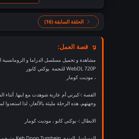
الحلقة السابقة (16)
قصة العمل:
WebDL 720P للنجمة يوكتي كابور
، موديت كومار
القصة :-كيرتي أم عازبة شوهدت مع ابنها. أثناء الس
وجهتهم. هذه الرحلة مليئة بالألغاز، لذا استعدو
الابطال :- يوكتي كابو ، موديت كومار
المسلسل اله