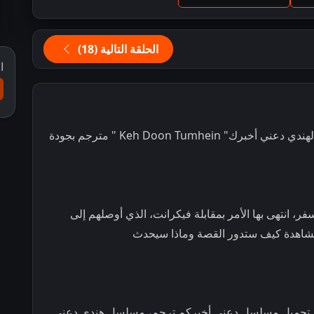
الحلقة التالية (18)
ا
مشاهدة و تحميل مسلسل الدراما و الرومانسية الهندي دعني أخبرك" Keh Doon Tumhein " مترجم بجودة
فر، انتهى بها الأمر بمقابلة فيكرانت، الذي أوصلهم إلى
ا لمشاهدة كيف ستدور القصة وماذا سيحدث
ندي Keh Doon Tumhein مترجم، تحميل مسلسل دعني أخبركم ترجم، مسلسل هندي دعني