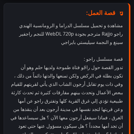
قصة العمل:
مشاهدة و تحميل مسلسل الدراما و الرومانسية الهندي
راجو Rajjo مترجم بجودة WebDL 720p للنجم راجفير
سينغ و النجمة سيليستي بايراجي
قصة مسلسل راجو :
تدور القصة حول راجّو فتاة طموحة ولديها حلم وهو أن
تكون بطلة في الركض ولكن تمنعها والدتها دائماً من ذلك ،
وفي ذات يوم تقابل أرجون الشاب الذي يأتي لقريتهم للقيام
ببعض الأعمال وتحدث بينهم مفارقات كثيرة ثم تحدث كارثة
طبيعية تؤدي إلي غرق القرية كلها وتفترق راجو عن أمها
وعن قريتها لتجد نفسها في مدينة أرجون بعد أن ينقذها من
الغرق ، فماذا سيفعل أرجون معها الآن ؟ هل سيساعدها في
أن تجد أمها مجدداً ؟ هل سيكون مسؤول عنها حتي تعود