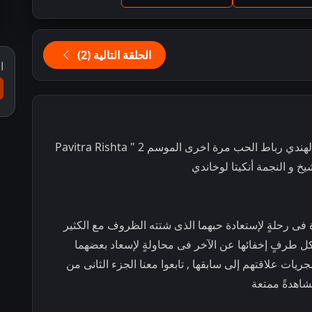
الحلقة التالية (2)
ا
مشاهدة و تحميل مسلسل الدراما و الرومانسية الهندي رباط الحب مرة اخرى الموسم 2 " Pavitra Rishta
رة فى رحلةٍ لإستعادة حبهما الذى شتته الظروف مع الكثير
كل طرفٍ إخفائها عن الآخر فى محاولةٍ لإسعاد بعضهما
ات علاقتهم إلى سابقها , تابعوا معنا الجزء الثانى من
شاهدةً ممتعة