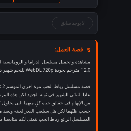
لا يوجد سابق
قصة العمل:
2.0 " مترجم بجودة WebDL 720p للنجم شهير شيخ و النجمة أنكيتا لوخاندي
قصة مسلسل رباط الحب مرة اخرى الموسم 2 :
عادا الثنائى الشهير فى ثوبه الجديد لكن هذه الم
من الإبهام فى حقائق حياة كلٍ منهما التى يحاول 
حسب ظنّهما لكن هل سيلعب القدر لعبته ويعيد مجري
المسلسل الرائع رباط الحب نتمنى لكم متابعينا م