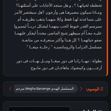
تخططه لحياتهـا ؟ , و هل ستجد الأجابات على أسئلتهـا؟
ومـاذا سيكون مصيرهـا هى وأرجون ؟هل سيقتصر الأمر
على مساعدته لهـا فقط وكلا منهمـا يذهب بطريقـه أم
سيرسم القدر خيوط الحب بينهمـا ليشكل دربــاً ليسيروا
عليـه معـاً أم سيظهر شبح الماضى مجدداً ليعكر عليهمـا
صفو حياتهمـا ؟ كل هـذا وأكثر سنعرفـه من متابعـة
مسلسل الدرامـا والرومانسيـه " رحلــة ميغــا "
بطولة : نيهــا رانـا فى دور ميغــا ونيــل بهــات فى دور
أرجــــون وكينشوك ماهاجـان فى دور مانـوج
الوسوم:
المسلسل الهندي Megha Barsenge مترجم
تحميل 