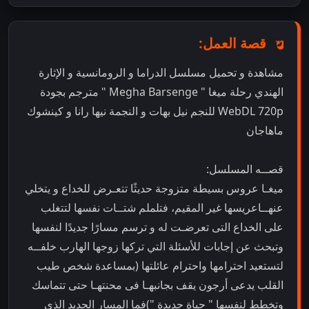
قصة العمل:
مشاهدة و تحميل مسلسل الدراما و الرومانسية و الإثارة
الهندي رحلة ميغا " Megha Barsenge " مترجم بجودة
WebDL 720p للنجم نيل بهات و النجمة نيها رانا و كينشوك
ماهاجان
قصــه المسلسل:
ميغـا عروس بسيطة متزوجة حديثًا تتعـرض للخداع و يتخلي
عنهــاعريسها غير المقيم، فتلملم شتــات نفسها لتتغلب
على الخداع التى تعرضـت له و ترسم مسارًا جديدًا لنفسها
وتبحث عن إجابات للأسئلة التي تركها زوجها الهارب خلفــه
لتستعيد احترامها واحترام عائلتها (بمساعدة شخص طيب
القلب يدعى أرجون يقف بجانبهـا فى محنتهـا حتى تتماسك
وتخطط لنفسها " حياة جديدة ")فما المسار الجديد الذى