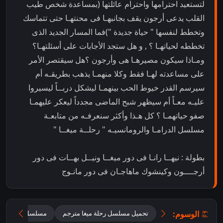
لتستعيد احترامها واحترام عائلتها (بمساعدة شخص طيب
القلب يدعى أرجون يقف بجانبهـا فى محنتهـا حتى تتماسك
وتخطط لنفسها " حياة جديدة ")فما المسار الجديد الذى
تخططه لحياتهـا ؟ , و هل ستجد الأجابات على أسئلتهـا؟
ومـاذا سيكون مصيرهـا هى وأرجون ؟هل سيقتصر الأمر
على مساعدته لهـا فقط وكلا منهمـا يذهب بطريقـه أم
سيرسم القدر خيوط الحب بينهمـا ليشكل دربــاً ليسيروا
عليـه معـاً أم سيظهر شبح الماضى مجدداً ليعكر عليهمـا
صفو حياتهمـا ؟ كل هـذا وأكثر سنعرفـه من متابعـة
مسلسل الدرامـا والرومانسيـه " رحلــة ميغــا "
بطولة : نيهــا رانـا فى دور ميغــا ونيــل بهــات فى دور
أرجــــون وكينشوك ماهاجـان فى دور مانـوج
الوسوم:
تحميل مسلسل رحلة ميغا مترجم
مسلسل هندي رحلة