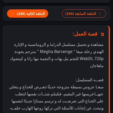
الحلقة السابقة (244)
الحلقة التالية (246)
قصة العمل:
مشاهدة و تحميل مسلسل الدراما و الرومانسية و الإثارة
الهندي رحلة ميغا " Megha Barsenge " مترجم بجودة
WebDL 720p للنجم نيل بهات و النجمة نيها رانا و كينشوك
ماهاجان
قصــه المسلسل:
ميغـا عروس بسيطة متزوجة حديثًا تتعـرض للخداع و يتخلي
عنهــاعريسها غير المقيم، فتلملم شتــات نفسها لتتغلب
على الخداع التى تعرضـت له و ترسم مسارًا جديدًا لنفسها
وتبحث عن إجابات للأسئلة التي تركها زوجها الهارب خلفــه