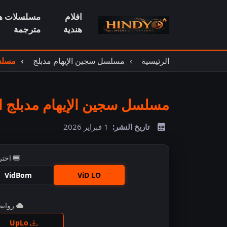
افلام
مسلسلات هن
هندية
مترجمة
الرئيسية
مسلسل سجين الإيهام مدبلج
مسلسل
مسلسل سجين الإيهام مدبلج الح
تاريخ النشر:
1 فبراير 2026
اختر
VidBom
ViD LO
روابط 
اضغ
UpLo