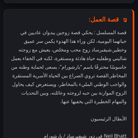
قصة العمل:
قصة المسلسل : يحكي قصة زوجين يبدوان عاديين في
حياتهما اليومية، لكن وراء هذا الهدوء يكمن سر عميق
وخطير.شيفبرساد زوج محب ومخلص، يعيش مع زوجته
شاليني وطفليه حياة هادئة ومستقرة، لكنه في الخفاء يعمل
جاسوسًا محترفًا باسم “بارشورام”، يسعى لحماية وطنه من
المخاطر.القصة تروي الصراع بين الحياة الأسرية المستقرة
والواجب الوطني المليء بالمخاطر، ويستعرض كيف يحاول
الزوج الموازنة بين حبه لزوجته وعائلته، وبين التحديات
والمهام الخطيرة التي يخفيها عنها.
الأبطال الرئيسيون
Neil Bhatt في دور شيفبرساد / بارشورام