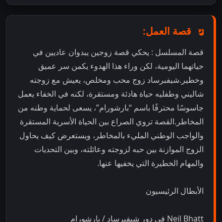
قصة العمل:
قصة المسلسل : يحكي قصة زوجين يبدوان عاديين في
حياتهما اليومية، لكن وراء هذا الهدوء يكمن سر عميق
وخطير.شيفبرساد زوج محب ومخلص، يعيش مع زوجته
شاليني وطفليه حياة هادئة ومستقرة، لكنه في الخفاء يعمل
جاسوسًا محترفًا باسم “بارشورام”، يسعى لحماية وطنه من
المخاطر.القصة تروي الصراع بين الحياة الأسرية المستقرة
والواجب الوطني المليء بالمخاطر، ويستعرض كيف يحاول
الزوج الموازنة بين حبه لزوجته وعائلته، وبين التحديات
والمهام الخطيرة التي يخفيها عنها.
الأبطال الرئيسيون
Neil Bhatt في دور شيفبرساد / بارشورام