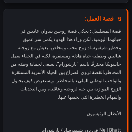
قصة العمل:
قصة المسلسل : يحكي قصة زوجين يبدوان عاديين في
حياتهما اليومية، لكن وراء هذا الهدوء يكمن سر عميق
وخطير.شيفبرساد زوج محب ومخلص، يعيش مع زوجته
شاليني وطفليه حياة هادئة ومستقرة، لكنه في الخفاء يعمل
جاسوسًا محترفًا باسم “بارشورام”، يسعى لحماية وطنه من
المخاطر.القصة تروي الصراع بين الحياة الأسرية المستقرة
والواجب الوطني المليء بالمخاطر، ويستعرض كيف يحاول
الزوج الموازنة بين حبه لزوجته وعائلته، وبين التحديات
والمهام الخطيرة التي يخفيها عنها.
الأبطال الرئيسيون
Neil Bhatt في دور شيفبرساد / بارشورام