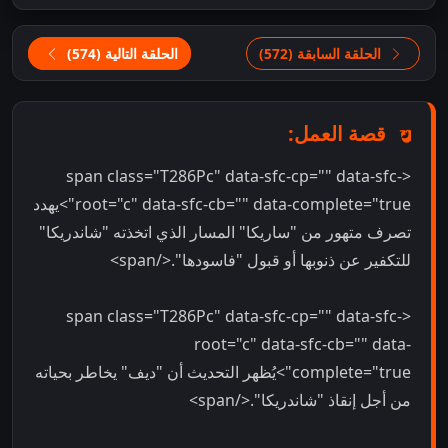
الحلقة السابقة (572)
الحلقة التالية (574)
قصة العمل:
<span class="T286Pc" data-sfc-cp="" data-sfc-
root="c" data-sfc-cb="" data-complete="true">يهدد
تصرف متهور من "ساريكا" المسار الذي اتخذته "شاندريكا"
للتكفير عن ذنوبها أو قبول "فاسودها".</span>
<span class="T286Pc" data-sfc-cp="" data-sfc-
root="c" data-sfc-cb="" data-
complete="true">يُظهر التحديث أن "ديف" يخاطر بحياته
من أجل إنقاذ "شاندريكا".</span>