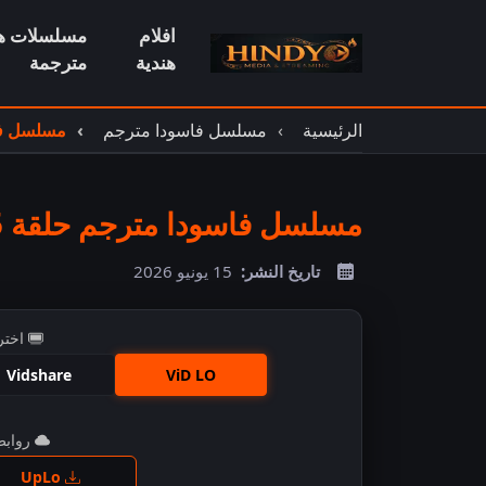
افلام
مسلسلات هن
هندية
مترجمة
الرئيسية
مسلسل فاسودا مترجم
مسلسل فاس
مسلسل فاسودا مترجم حلقة 585
تاريخ النشر:
15 يونيو 2026
اختر
Vidshare
ViD LO
روابط 
اضغ
UpLo