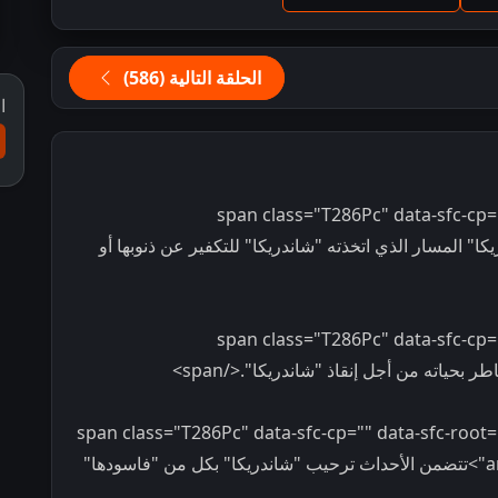
الحلقة التالية (586)
ا
<span class="T286Pc" data-sfc-cp=
ن "ساريكا" المسار الذي اتخذته "شاندريكا" للتكفير عن ذنوبها أو
<span class="T286Pc" data-sfc-cp=
<span class="T286Pc" data-sfc-cp="" data-sfc-root
aria-owns="action-menu-parent-container">تتضمن الأحداث ترحيب "شاندريكا" بكل من "فاسودها"