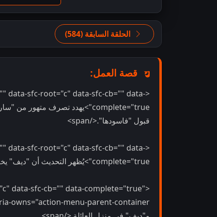
الحلقة السابقة (584)
قصة العمل:
"" data-sfc-root="c" data-sfc-cb="" data-
complete="true">يهدد تصرف متهور م
قبول "فاسودها".</span>
"" data-sfc-root="c" data-sfc-cb="" data-
complete="true">يُظهر التحديث أن "ديف" يخاطر بحياته من أجل إنقاذ "شاندريكا".</span>
="c" data-sfc-cb="" data-complete="true"
و"ديف" في منزل العائلة.</span>