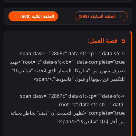
الحلقة السابقة (598)
الحلقة التالية (600)
قصة العمل:
<span class="T286Pc" data-sfc-cp="" data-sfc-
root="c" data-sfc-cb="" data-complete="true">يهدد
تصرف متهور من "ساريكا" المسار الذي اتخذته "شاندريكا"
للتكفير عن ذنوبها أو قبول "فاسودها".</span>
<span class="T286Pc" data-sfc-cp="" data-sfc-
root="c" data-sfc-cb="" data-
complete="true">يُظهر التحديث أن "ديف" يخاطر بحياته
من أجل إنقاذ "شاندريكا".</span>