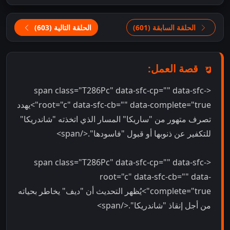
الحلقة السابقة (601)
الحلقة التالية (603)
قصة العمل:
<span class="T286Pc" data-sfc-cp="" data-sfc-
root="c" data-sfc-cb="" data-complete="true">يهدد
تصرف متهور من "ساريكا" المسار الذي اتخذته "شاندريكا"
للتكفير عن ذنوبها أو قبول "فاسودها".</span>
<span class="T286Pc" data-sfc-cp="" data-sfc-
root="c" data-sfc-cb="" data-
complete="true">يُظهر التحديث أن "ديف" يخاطر بحياته
من أجل إنقاذ "شاندريكا".</span>