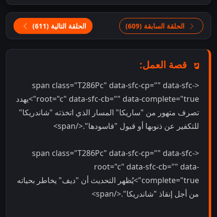
الحلقة السابقة (609)
الحلقة التالية (611)
قصة العمل:
<span class="T286Pc" data-sfc-cp="" data-sfc-
root="c" data-sfc-cb="" data-complete="true">يهدد
تصرف متهور من "ساريكا" المسار الذي اتخذته "شاندريكا"
للتكفير عن ذنوبها أو قبول "فاسودها".</span>
<span class="T286Pc" data-sfc-cp="" data-sfc-
root="c" data-sfc-cb="" data-
complete="true">يُظهر التحديث أن "ديف" يخاطر بحياته
من أجل إنقاذ "شاندريكا".</span>