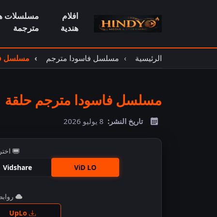
افلام
مسلسلات هن
هندية
مترجمة
الرئيسية
مسلسل فاسودا مترجم
مسلسل فاس
مسلسل فاسودا مترجم حلقة 611
تاريخ النشر:
8 يوليو 2026
اختر
Vidshare
ViD LO
روابط 
اضغ
UpLo