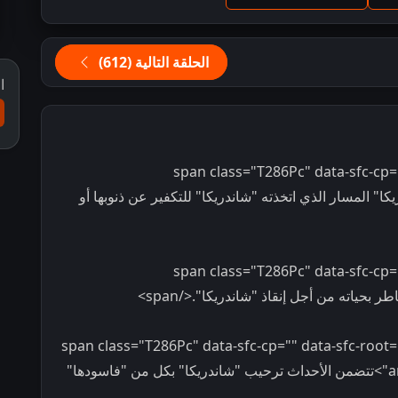
الحلقة التالية (612)
ا
<span class="T286Pc" data-sfc-cp=
ن "ساريكا" المسار الذي اتخذته "شاندريكا" للتكفير عن ذنوبها أو
<span class="T286Pc" data-sfc-cp=
<span class="T286Pc" data-sfc-cp="" data-sfc-root
aria-owns="action-menu-parent-container">تتضمن الأحداث ترحيب "شاندريكا" بكل من "فاسودها"