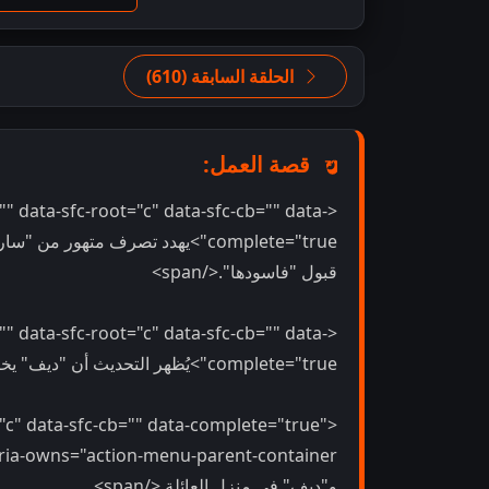
الحلقة السابقة (610)
قصة العمل:
"" data-sfc-root="c" data-sfc-cb="" data-
complete="true">يهدد تصرف متهور م
قبول "فاسودها".</span>
"" data-sfc-root="c" data-sfc-cb="" data-
complete="true">يُظهر التحديث أن "ديف" يخاطر بحياته من أجل إنقاذ "شاندريكا".</span>
="c" data-sfc-cb="" data-complete="true"
و"ديف" في منزل العائلة.</span>