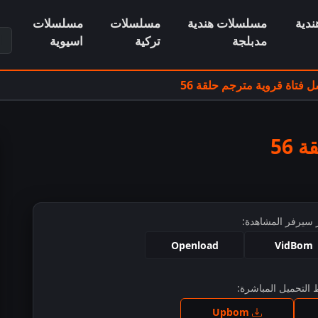
دية
مسلسلات هندية
مسلسلات
مسلسلات
ابح
مدبلجة
تركية
اسيوية
فتاة قروية مترجم حلقة 56
56
 سيرفر المشاهدة:
Openload
VidBom
التحميل المباشرة:
ط للمشاهدة
Upbom