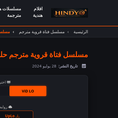
افلام
مسلسلات هن
هندية
مترجمة
الرئيسية
مسلسل فتاة قروية مترجم
مسلسل 
مسلسل فتاة قروية مترجم حلقة 
تاريخ النشر:
28 يوليو 2024
اختر
ViD LO
روابط 
اضغ
UpLo