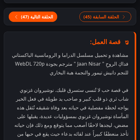
الحلقة السابقة (45)
الحلقة التالية (47)
قصة العمل:
مشاهدة و تحميل مسلسل الدراما و الرومانسية الباكستاني
فداكِ الروحِ " Jaan Nisar " مترجم بجودة WebDL 720p
للنجم دانيش تيمور والنجمة هبة البخاري
في قصة حب لا تُنسى ستسرق قلبك. نوشيروان غزنوي
شاب ثري ذو قلب كبير و صاحب يد طويلة في فعل الخير
يواجه لحظة مفصلية في حياته بعد وفاة شقيقه تُثقل هذه
المأساة نوشيروان غزنوي بمسؤوليات عديدة، يقبلها على
مضض، ليجدها لاحقًا أصعب مما يتوقع ومع ذلك فإن حياته
تأخذ منعطفًا كبيراً عند لقائه بدعاء حيث يقع في حبها من