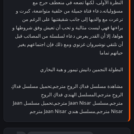
النظرة الأولى، لكنها تضعه في منعطف حرج مع
مسؤولياته.دعاء فتاة جميلة من خلفية متواضعة، كبرت و
ترعرت مع والديها إلى جانب شقيقتيها على الرغم من
براءتها فهي ليست مثالية و تحب أن تعيش وفق شروطها و
هواها، إلا أن القدر يعرض دعاء لسلسلة من المصائب قبل
أن تلتقي نوشيروان غزنوي ومع ذلك فإن اجتماعهم يغير
حياتهم تماما
البطولة النجمين دانيش تيمور و هبة البخاري
مشاهدة مسلسل فداكِ الروحِ مترجم,تحميل مسلسل فداكِ
الروحِ مترجم,المسلسل الهندي فداكِ الروحِ
مترجم,مسلسل Jaan Nisar مترجم,تحميل مسلسل Jaan
Nisar مترجم,مسلسل هندي Jaan Nisar مترجم