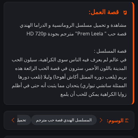
قصة العمل:
مشاهدة و تحميل مسلسل الرومانسية و الدراما الهندي
قصة حب " Prem Leela" مترجم بجودة HD 720p
قصة المسلسل :
في عالم لم يعرف فيه الناس سوى الكراهية، سيلون الحب
المدينة باللون الأحمر، سترون في قصة الحب الرائعة هذه
بريم (يلعب دوره الممثل أكاش أهوجا) وليلا (تلعب دورها
الممثلة ساتشي تيواري) يتحدان مما يثبت أنه حتى في أظلم
زوايا الكراهية يمكن للحب أن يلمع
الوسوم:
المسلسل الهندي قصة حب مترجم
تحميل مسلسل Prem Leela مترجم