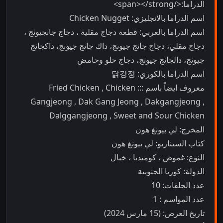
الدراما:</span></strong>
اسم الدراما بالانجليزي: Chicken Nugget
اسم الدراما بالعربي: قطعة دجاج مقلية ، دجاج جانجيونج ،
دجاج مقلي، دجاج جانج جيونج، داك جانج جيونج، داكجانج
جيونج، دالجانج جيونج، دجاج حلو وحامض
اسم الدراما بالكوري: 닭강정
معروف ايضاً باسم ::: Fried Chicken , Chicken
Gangjeong , Dak Gang Jeong , Dakgangjeong ,
Dalggangjeong , Sweet and Sour Chicken
المخرج: لي بيونغ هون
كتاب السيناريو: لي بيونغ هون
النوع: غموض ، كوميديا ، خيال
الدولة: كوريا الجنوبية
عدد الحلقات: 10
عدد المواسم : 1
تاريخ العرض: (15 مارس 2024)