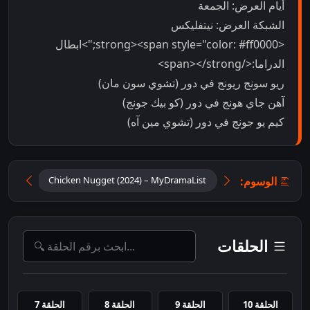
أيام العرض: الجمعة
الشبكة العرض: نيتفليكس
<strong><span style="color: #ff0000;">ابطال
الدراما:</span></strong>
ريو سونج ريونج في دور (تشوي سون مان)
آهن جاي هونج في دور (كو بيك جونج)
كيم يو جونج في دور (تشوي مين آه)
الوسوم:
anWiki
Chicken Nugget (2024) – MyDramaList
الحلقات
الحلقة 10
الحلقة 9
الحلقة 8
الحلقة 7