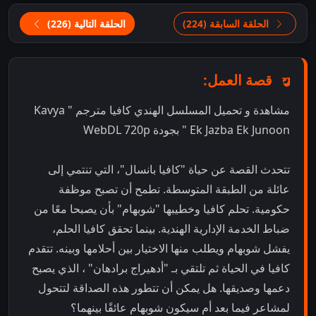
الحلقة السابقة (224)
الحلقة التالية (226)
قصة العمل:
مشاهدة و تحميل المسلسل الهندي كافيا مترجم " Kavya
Ek Jazba Ek Junoon " بجودة WebDL 720p
تتحدث القصة عن حياة "كافيا بانسال"، التي تنتمي إلى
عائلة من الطبقة المتوسطة. تطمح أن تصبح موظفة
حكومية. تحلم كافيا وخطيبها "شوبهام" بأن يصبحا معًا من
ضباط الخدمة الإدارية الهندية. بينما تحقق كافيا الحلم،
يفشل شوبهام ويطلب منها الاختيار بين أحلامها وبينه. تتقدم
كافيا في الحياة ثم تلتقي بـ "أدهيراج برادهان" ، الذي يصبح
دعمها وصديقها. هل يمكن أن تتطور هذه الصداقة لتتحول
لمشاعر فيما بعد أم سيكون شوبهام عائقًا بينهما؟