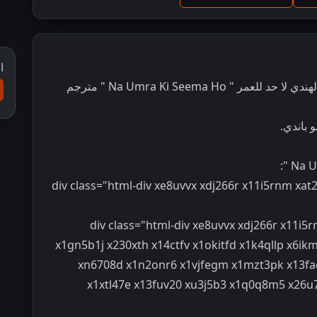
ا
مشاهدة و تحميل مسلسل الرومانسية و الدراما الهندي لا حد للعمر " Na Umra Ki Seema Ho " مترجم
 باندي.
<div class="html-div xe8uvvx xdj266r x11i5rnm x
<div class="html-div xe8uvvx xdj266r x11i
x1gn5b1j x230xth x14ctfv x1okitfd x1k4qllp x6i
xn6708d x1n2onr6 x1vjfegm x1mzt3pk x13fa
x1xtl47e x13fuv20 xu3j5b3 x1q0q8m5 x26u