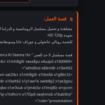
قصة العمل:
بجودة HD 720p
للنجمة روبالي جانجولي و جوراف خانا وسودهانشو
قصة مسلسل لا حد للعمر " Na Umra Ki Seema Ho ":
at24cr x1mh8g0r xexx8yu x4uap5 x18d9i69
xkhd6sd x6ikm8r x10wlt62">
5rnm xat24cr x1mh8g0r x1tlxs6b x1g8br2z
km8r x10wlt62 x1y1aw1k xwib8y2 x1ye3gou
qbe x1xr0vuk x1jm4cbz x1lmq8lz xrrpcnn
7qi x1tdhcrn x17i5p6 xeqhmsb x1bab9rp"
role="presentation">