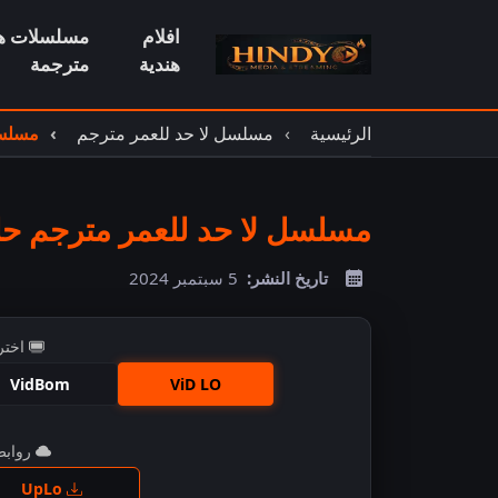
افلام
مسلسلات هن
هندية
مترجمة
الرئيسية
مسلسل لا حد للعمر مترجم
مسلسل 
مسلسل لا حد للعمر مترجم حلقة 
تاريخ النشر:
5 سبتمبر 2024
اختر
VidBom
ViD LO
روابط 
اضغ
UpLo