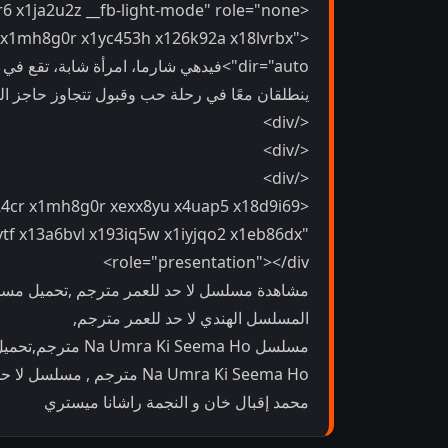
<div class="x9f619 x1n2onr6 x1ja2u2z __fb-light-mode" role="none">
c x1mh8g0r x1yc453h x126k92a x18lvrbx"
dir="auto">فيدهي شارما، امرأة شابة، ت
ينطلقان معًا في رحلة حب وقبول تتجاوز حاجز العمر
</div>
</div>
</div>
at24cr x1mh8g0r xexx8yu x4uap5 x18d9i69
tf x13a6bvl x193iq5w x1iyjqo2 x1eb86dx"
role="presentation"></div>
مشاهدة مسلسل لا حد للعمر مترجم ,تحميل مسلس
المسلسل الهندي لا حد للعمر مترجم,
محمد إقبال خان و النجمة راشانا ميستري