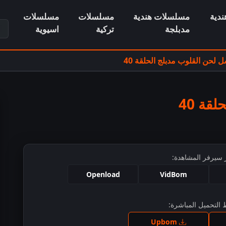
دية
مسلسلات هندية
مسلسلات
مسلسلات
ابح
مدبلجة
تركية
اسيوية
لحن القلوب مدبلج الحلقة 40
قة 40
 سيرفر المشاهدة:
Openload
VidBom
التحميل المباشرة:
ط للمشاهدة
Upbom