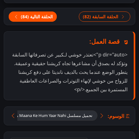
الحلقة السابقة (82)
الحلقة التالية (84)
قصة العمل:
<p dir="auto">تعتذر خوشي لـكبير عن تصرفاتها السابقة
وتؤكد له بصدق أن مشاعرها تجاه كريشنا حقيقية وعميقة.
يتطور الوضع عندما يحث بالديف نانديتا على دفع كريشنا
للزواج من خوشي لإنهاء التوترات والصراعات العاطفية
المستمرة بين الجميع.</p>
الوسوم:
تحميل مسلسل Maana Ke Hum Yaar Nahi مترجم