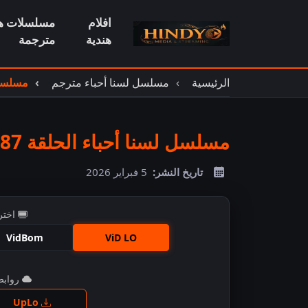
افلام
مسلسلات هن
هندية
مترجمة
الرئيسية
مسلسل لسنا أحباء مترجم
مسلسل لس
مسلسل لسنا أحباء الحلقة 87 مترجم
تاريخ النشر:
5 فبراير 2026
اختر
VidBom
ViD LO
روابط 
اضغ
UpLo