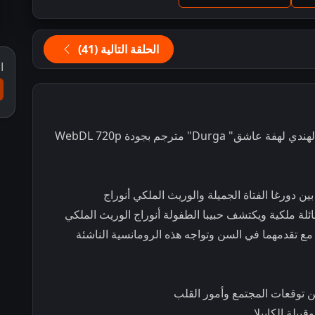
الحلقة التالية (41)
ا
مشاهدة و تحميل مسلسل الرومانسية و الدراما الهندي لهفة عاشق" Durga" مترجم بجودة WebDL 720p
دورغا الفتاة الجميلة والوريث الملكي أنوراج
ائلة ملكية ويكتشف حبيبا الطفولة أنوراج الوريث الملكي
ع تقدمهما في السن وتواجه هذه الرومانسية الناشئة
ن توقعات المجتمع وأمور القلب
لة الكابيلا.