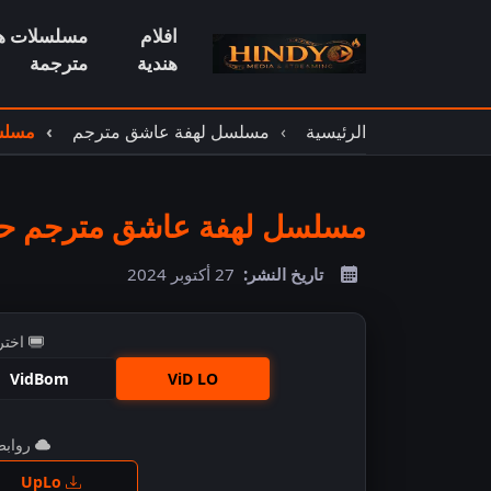
افلام
مسلسلات هن
هندية
مترجمة
الرئيسية
مسلسل لهفة عاشق مترجم
مسلسل
مسلسل لهفة عاشق مترجم حلقة
تاريخ النشر:
27 أكتوبر 2024
اختر
VidBom
ViD LO
روابط 
اضغ
UpLo