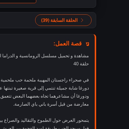
الحلقة السابقة (39)
قصة العمل:
حلقة 40
في صحراء راجستان المهيبة ملحمة حب ملحمية بين 
دورغا شابة جميلة تنتمي إلى قرية صغيرة تبنتها ع
ودورغا أن مشاعرهما تجاه بعضهما البعض تتعمق م
معارضة من قبل أسرة باني باي الصارمة.
يتمحور العرض حول الطموح والتقاليد والصراع بي
فهل سيجد الحب طريقة لسد الفجوة بين العرش وقبي