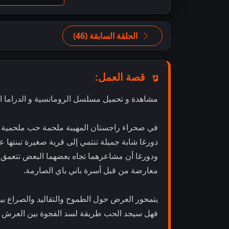
الحلقة السابقة (46)
قصة العمل:
مشاهدة و تحميل مسلسل الرومانسية و الدراما الهندي لهفة عاشق" urga
في صحراء راجستان المهيبة ملحمة حب ملحمية بين 
دورغا شابة جميلة تنتمي إلى قرية صغيرة تبنتها ع
ودورغا أن مشاعرهما تجاه بعضهما البعض تتعمق م
معارضة من قبل أسرة باني باي الصارمة.
يتمحور العرض حول الطموح والتقاليد والصراع بي
فهل سيجد الحب طريقة لسد الفجوة بين العرش وقبي