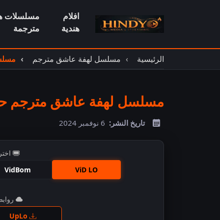
افلام
مسلسلات هن
هندية
مترجمة
الرئيسية
مسلسل لهفة عاشق مترجم
مسلسل
مسلسل لهفة عاشق مترجم حلقة
تاريخ النشر:
6 نوفمبر 2024
اختر
VidBom
ViD LO
روابط 
اضغ
UpLo