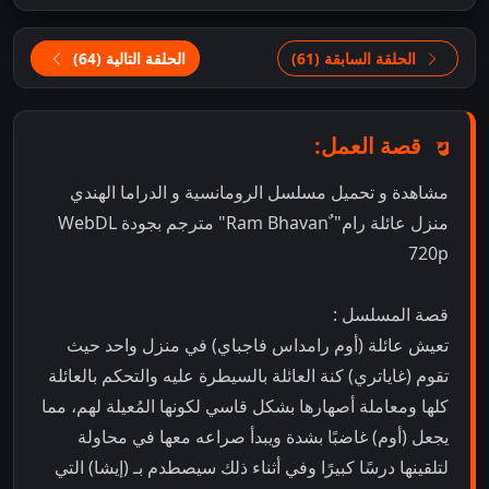
الحلقة السابقة (61)
الحلقة التالية (64)
قصة العمل:
مشاهدة و تحميل مسلسل الرومانسية و الدراما الهندي
منزل عائلة رام" ٌRam Bhavan" مترجم بجودة WebDL
720p
قصة المسلسل :
تعيش عائلة (أوم رامداس فاجباي) في منزل واحد حيث
تقوم (غاياتري) كنة العائلة بالسيطرة عليه والتحكم بالعائلة
كلها ومعاملة أصهارها بشكل قاسي لكونها المُعيلة لهم، مما
يجعل (أوم) غاضبًا بشدة ويبدأ صراعه معها في محاولة
لتلقينها درسًا كبيرًا وفي أثناء ذلك سيصطدم بـ (إيشا) التي