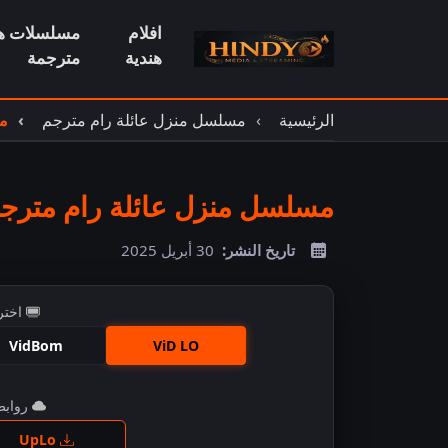
افلام
مسلسلات هن
هندية
مترجمة
الرئيسية
مسلسل منزل عائلة رام مترجم
مس
مسلسل منزل عائلة رام مترجم 
تاريخ النشر:
30 أبريل 2025
اختر
VidBom
ViD LO
روابط 
اضغ
UpLo