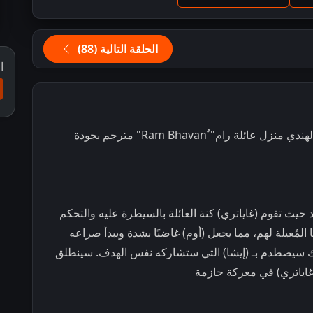
الحلقة التالية (88)
ا
مشاهدة و تحميل مسلسل الرومانسية و الدراما الهندي منزل عائلة رام" ٌRam Bhavan" مترجم بجودة
يث تقوم (غاياتري) كنة العائلة بالسيطرة عليه والتحكم
المُعيلة لهم، مما يجعل (أوم) غاضبًا بشدة ويبدأ صراعه
ء ذلك سيصطدم بـ (إيشا) التي ستشاركه نفس الهدف. سينطلق
(غاياتري) في معركة حازمة