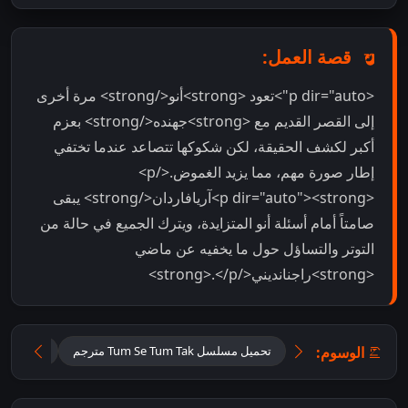
قصة العمل:
<p dir="auto">تعود <strong>أنو</strong> مرة أخرى
إلى القصر القديم مع <strong>جهنده</strong> بعزم
أكبر لكشف الحقيقة، لكن شكوكها تتصاعد عندما تختفي
إطار صورة مهم، مما يزيد الغموض.</p>
<p dir="auto"><strong>آريافاردان</strong> يبقى
صامتاً أمام أسئلة أنو المتزايدة، ويترك الجميع في حالة من
التوتر والتساؤل حول ما يخفيه عن ماضي
<strong>راجنانديني</strong>.</p>
الوسوم:
تحميل مسلسل Tum Se Tum Tak مترجم
تحميل مس