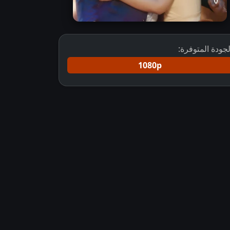
لجودة المتوفرة:
1080p
مسلسل منك و إليك مترجم
مسلسل هندي Tum Se Tum Tak Hum Mile مترجم