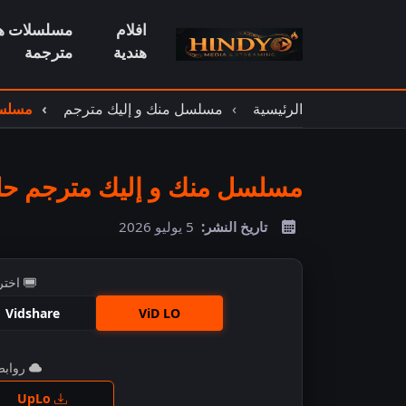
افلام
مسلسلات هن
هندية
مترجمة
الرئيسية
مسلسل منك و إليك مترجم
مسلسل 
مسلسل منك و إليك مترجم حلقة 
تاريخ النشر:
5 يوليو 2026
اختر
Vidshare
ViD LO
روابط 
اضغ
UpLo