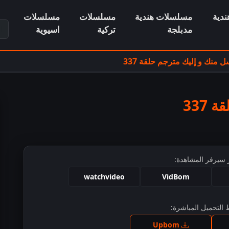
دية
مسلسلات هندية
مسلسلات
مسلسلات
ابح
مدبلجة
تركية
اسيوية
منك و إليك مترجم حلقة 337
337
 سيرفر المشاهدة:
watchvideo
VidBom
التحميل المباشرة:
ط للمشاهدة
Upbom