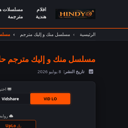
افلام
مسلسلات هن
هندية
مترجمة
الرئيسية
مسلسل منك و إليك مترجم
مسلسل 
مسلسل منك و إليك مترجم حلقة 
تاريخ النشر:
8 يوليو 2026
اختر
Vidshare
ViD LO
روابط 
اضغ
UpLo