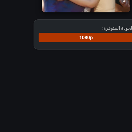
لجودة المتوفرة:
1080p
مسلسل منك و إليك مترجم
مسلسل هندي Tum Se Tum Tak Hum Mile مترجم