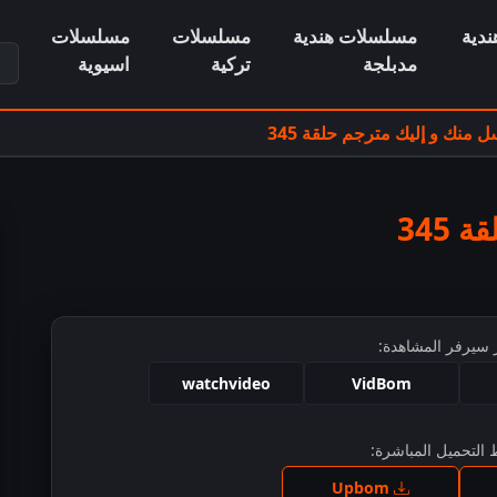
دية
مسلسلات هندية
مسلسلات
مسلسلات
ابح
مدبلجة
تركية
اسيوية
منك و إليك مترجم حلقة 345
345
 سيرفر المشاهدة:
watchvideo
VidBom
التحميل المباشرة:
ط للمشاهدة
Upbom