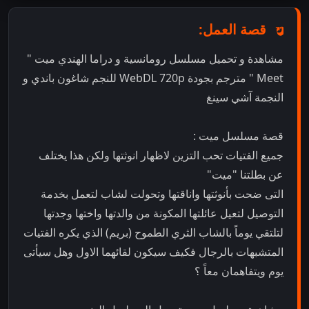
قصة العمل:
مشاهدة و تحميل مسلسل رومانسية و دراما الهندي ميت "
Meet " مترجم بجودة WebDL 720p للنجم شاغون باندي و
النجمة آشي سينغ
قصة مسلسل ميت :
جميع الفتيات تحب التزين لاظهار انوثتها ولكن هذا يختلف
عن بطلتنا "ميت"
التى ضحت بأنوثتها واناقتها وتحولت لشاب لتعمل بخدمة
التوصيل لتعيل عائلتها المكونة من والدتها واختها وجدتها
لتلتقي يوماً بالشاب الثري الطموح (بريم) الذي يكره الفتيات
المتشبهات بالرجال فكيف سيكون لقائهما الاول وهل سيأتى
يوم ويتفاهمان معاً ؟