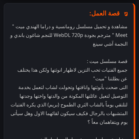
قصة العمل:
مشاهدة و تحميل مسلسل رومانسية و دراما الهندي ميت "
Meet " مترجم بجودة WebDL 720p للنجم شاغون باندي و
النجمة آشي سينغ
قصة مسلسل ميت :
جميع الفتيات تحب التزين لاظهار انوثتها ولكن هذا يختلف
عن بطلتنا "ميت"
التى ضحت بأنوثتها واناقتها وتحولت لشاب لتعمل بخدمة
التوصيل لتعيل عائلتها المكونة من والدتها واختها وجدتها
لتلتقي يوماً بالشاب الثري الطموح (بريم) الذي يكره الفتيات
المتشبهات بالرجال فكيف سيكون لقائهما الاول وهل سيأتى
يوم ويتفاهمان معاً ؟