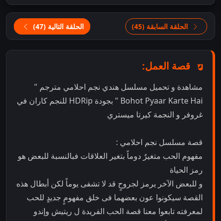
الحلقة السابقة (45)
الحلقة التالية (47)
قصة العمل:
مشاهدة و تحميل مسلسل هندي نجم احلامي مترجم "
Bohot Pyaar Karte Hai " بجودة HDRip للنجم كاران في
غروفر و النجمة كيرتا ميستري
قصة مسلسل نجم احلامي :
مفهوم الحب متغيرٌ دوماً بتغير العلاقات فبالنسبة للبعض هو
رمز الحياة
و للبعض الآخر يرمز لجروحٍ قد لا تشفى يوماً لكن أبطال هذه
القصة سيكونوا عون بعضهما فى خلق مفهومٍ جديدٍ للحب
لمعرفته تابعوا معنا قصة الحب الفريدة ل ريتيش وإندو