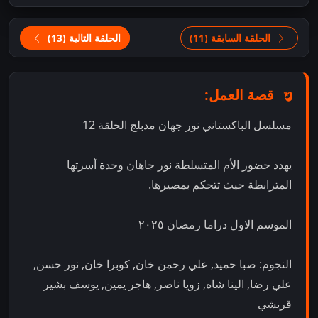
الحلقة السابقة (11)
الحلقة التالية (13)
قصة العمل:
مسلسل الباكستاني نور جهان مدبلج الحلقة 12
يهدد حضور الأم المتسلطة نور جاهان وحدة أسرتها
المترابطة حيث تتحكم بمصيرها.
الموسم الاول دراما رمضان ٢٠٢٥
النجوم: صبا حميد, علي رحمن خان, كوبرا خان, نور حسن,
علي رضا, الينا شاه, زويا ناصر, هاجر يمين, يوسف بشير
قريشي