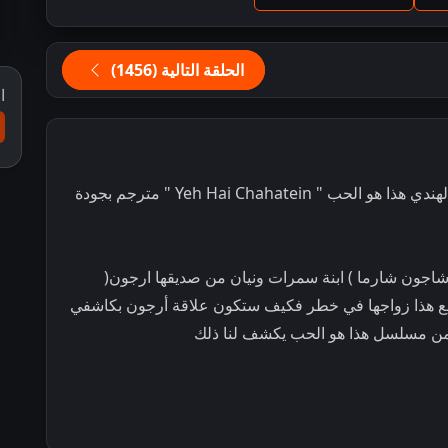
الحلقة التالية (1456)
ا
تحميل و مشاهدة مسلسل الدراما و الرومانسية الهندي هذا هو الحب " Yeh Hai Chahatein " مترجم بجودة
اجون شارما ) ابنة سمرات ونيان من صديقها ارجون(
ع هذا زواجها في خطر فكيف ستكون علاقة أرجون بكاشفي
من مسلسل هذا هو الحب يكشف لنا ذلك