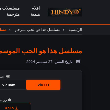
افلام
مسلسلات هن
هندية
مترجمة
الرئيسية
مسلسل هذا هو الحب مترجم
مسلس
مسلسل هذا هو الحب الموسم الث
تاريخ النشر:
27 سبتمبر 2024
اختر
VidBom
ViD LO
روابط 
اضغ
UpLo