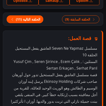
Uptobox
Samaup
Upbom
الحلقة السابقة (9)
الحلقة التالية (11)
قصة العمل:
مسلسل Seven Ne Yapmaz العاشق يفعل المستحيل
الحلقة 10
الممثلين : Yusuf Çim , Seren Şirince , Ecem Çalık ,
Sertan Erkaçan , Serhat Parıl
قصة مسلسل العاشق يفعل المستحيل تدور حول أورهان
صاحب شركات Ekinsoy Holding يرسل إبنه أوزان
الوسيم و الطائش وهو الوريث الوحيد للعائلة، للقرية من
أجل معاقبته بسبب إرتكابه خطأ كبير. في المنفى يلتقي
ببنت جميلة نازلي التي تربت بدور والديها. أوزان ا تأثركثيرا