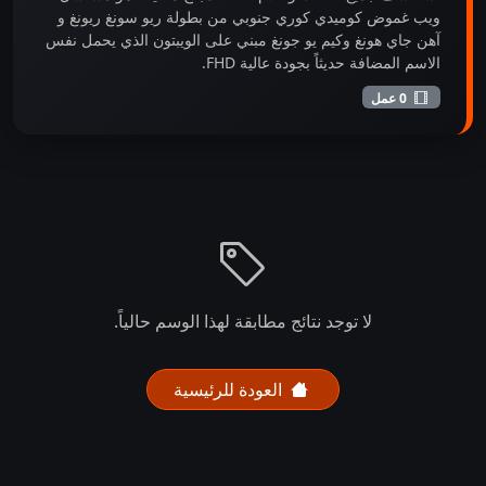
ويب غموض كوميدي كوري جنوبي من بطولة ريو سونغ ريونغ و
آهن جاي هونغ وكيم يو جونغ مبني على الويبتون الذي يحمل نفس
الاسم المضافة حديثاً بجودة عالية FHD.
0 عمل
لا توجد نتائج مطابقة لهذا الوسم حالياً.
العودة للرئيسية